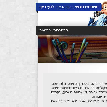
התחברות \ הרשמה
הכותב: ד"ר איתמר כוכבי, הינו מרצה בפקולטה הנדסת תעשייה וניהול בטכניון בחיפה כ-16 שנה,
פקולטה במשפטים באוניברסיטת חיפה.
, וכן עורך דין. בעל משרד עריכת דין (רואה חשבון), בקריית
ני עבודה.
מחבר הספר: "רווחה בעולם קפיטליסטי" Welfare in a Capitalist World, אשר יצא לאור בהוצאת