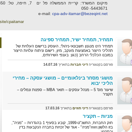
5443671- 050
e-mail:
cpa-adv-itamar@bezeqint.net
site/cpaitamar
תמחיר, תמחיר ישיר, תמחיר ספיגה
תמחיר הינו מנגנון חשבונאי-ניהולי, העוסק ברישום העלויות של
תהליכי הייצור באמצעות מעקב, מיון, רישום וניתוח עלויות הייצור
במובנו הכלכלי הרחב (כגון: בענפי השירותים,
פורסם בקטגוריה
דיני חברות
בתאריך
14.07.16
מושגי מסחר בינלאומיים – מושגי עסקה – מחירי
הליכי יבוא
שיעור מס' 5 – מנהל עסקים – תואר MBA – ספנות ונמלים –
תקציר
פורסם בקטגוריה
דיני חוזים
בתאריך
17.03.16
מניות – תקציר
חוק החברות, התשנ"ט-1999, קובע בסעיף 1 בהגדרות – "מניה",
בזו הלשון:rnrn"מניה" - אגד של זכויות בחברה הנקבעות בדין
ובתקנון;