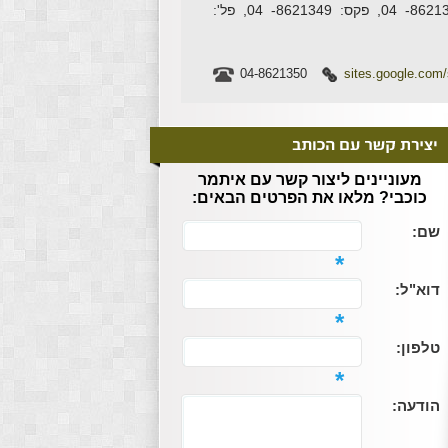
מיקום המשרד: קריית הממשלה פל ים 7, חיפה, טל: 8621350- 04, פקס: 8621349- 04, פל':
04-8621350
sites.google.com/
מעוניינים ליצור קשר עם איתמר
כוכבי? מלאו את הפרטים הבאים:
שם:
*
דוא"ל:
*
טלפון:
*
הודעה: