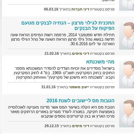
פורסם בקטגוריה
דיני חברות
בתאריך
06.03.16
התכנית לגילוי מרצון – הנחיה לבנקים מטעם
הפיקוח על הבנקים
תחילת חודש ספטמבר 2014, פרסמה רשות המיסים הוראת שעה
חדשה בנושא נוהל גילוי מרצון הוראת השעה של נוהל הגילוי מרצון
הוארכה עד ליום 30.6.2016.
פורסם בקטגוריה
דיני מיסים
בתאריך
21.02.16
מהי משכנתא
בישראל מסדירים את זכויות הצדדים להסדרי המשכנתא מספר
החוקים בחוק המקרקעין תשכ"ט -1969. בס'' 4 לחוק המקרקעין
נקבע: "משכנתה היא מישכון של מקרקעין".rnrnחוק המקרקעין
פורסם בקטגוריה
ייעוץ משפטי
בתאריך
31.01.16
הטבות מס ליישובים לשנת 2016
הטבת מס היא הקלה בשיעור המס אשר מדינה מעניקה לאוכלוסייה
באמצעות חקיקה, במטרה לעודד מגורים באזורים הרחוקים מאזור
מרכז הארץ או בגין קריטריונים נוספים שנקבעו
פורסם בקטגוריה
דיני מיסים
בתאריך
29.12.15