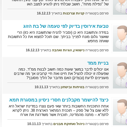
של "נפילת מתח", חושב שבלתי ניתן להגיע למצב האו
פורסם בקטגוריה
קניות וצרכנות
בתאריך
16.12.13
טבעת אירוסין בדיוק לפי טעמה של בת הזוג
במידה והתשובה היא כן (וסביר להניח שהתשובה היא כזו) הרי
שאוצר גלום מונח לפנייך בביתך. שם תוכל למצוא את כל התשובות
שאתה מחפש.
פורסם בקטגוריה
נישואין, זוגיות ואהבה
בתאריך
16.12.13
בניית ממד
אנו יכולים לדבר במשך שעות כמה חשוב לבנות ממ"ד, כמה
שפעולה זו יכולה להציל את חיינו ואת חיי קרובינו אך מה שרבים
מעוניינים לדעת (ובצדק) האם מדובר על הליך מסובך?
פורסם בקטגוריה
בטיחות וביטחון
בתאריך
10.11.13
כיצד להישמר מקבלנים חסרי ניסיון במסגרת תמא
אחת התוכניות החשובות ביותר שאי פעם נוצרו במדינת ישראל היא
ללא שום צל של ספק – תוכנית המתאר הארצית 38. ניתן לקרוא
לתמ"א – מתנה מהמדינה, תוכנית אשר משדרגת את אורח
פורסם בקטגוריה
ניהול ואחזקת מבנים
בתאריך
10.11.13