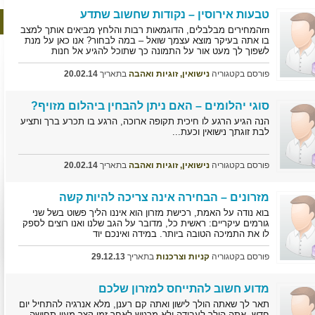
טבעות אירוסין – נקודות שחשוב שתדע
rnהמחירים מבלבלים, הדוגמאות רבות והלחץ מביאים אותך למצב
בו אתה בעיקר מוצא עצמך שואל – במה לבחור? אנו כאן על מנת
לשפוך לך מעט אור על התמונה כך שתוכל להגיע אל חנות
פורסם בקטגוריה
נישואין, זוגיות ואהבה
בתאריך
20.02.14
סוגי יהלומים – האם ניתן להבחין ביהלום מזויף?
הנה הגיע הרגע לו חיכית תקופה ארוכה, הרגע בו תכרע ברך ותציע
לבת זוגתך נישואין וכעת...
פורסם בקטגוריה
נישואין, זוגיות ואהבה
בתאריך
20.02.14
מזרונים – הבחירה אינה צריכה להיות קשה
בוא נודה על האמת, רכישת מזרון הוא איננו הליך פשוט בשל שני
גורמים עיקריים: ראשית כל, מדובר על הגב שלנו ואנו רוצים לספק
לו את התמיכה הטובה ביותר. במידה ואינכם יוד
פורסם בקטגוריה
קניות וצרכנות
בתאריך
29.12.13
מדוע חשוב להתייחס למזרון שלכם
תאר לך שאתה הולך לישון ואתה קם רענן, מלא אנרגיה להתחיל יום
חדש. אתה הולך לעבודה ולא מרגיש לאחר זמן קצר מעין תחושה