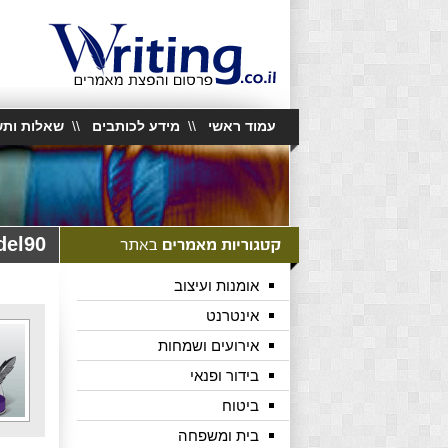
עמוד ראשי
\\
מידע לכותבים
\\
שאלות ותש
del90
אומנות ועיצוב
אינטרנט
אירועים ושמחות
בידור ופנאי
ביטוח
בית ומשפחה